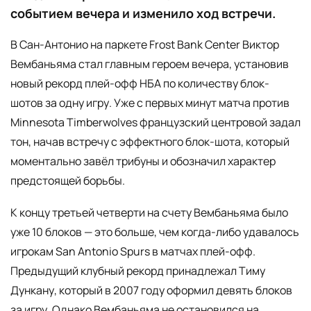
событием вечера и изменило ход встречи.
В Сан-Антонио на паркете Frost Bank Center Виктор
Вембаньяма стал главным героем вечера, установив
новый рекорд плей-офф НБА по количеству блок-
шотов за одну игру. Уже с первых минут матча против
Minnesota Timberwolves французский центровой задал
тон, начав встречу с эффектного блок-шота, который
моментально завёл трибуны и обозначил характер
предстоящей борьбы.
К концу третьей четверти на счету Вембаньяма было
уже 10 блоков — это больше, чем когда-либо удавалось
игрокам San Antonio Spurs в матчах плей-офф.
Предыдущий клубный рекорд принадлежал Тиму
Дункану, который в 2007 году оформил девять блоков
за игру. Однако Вембаньяма не остановился на