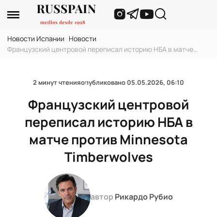
Новости Испании
›
Новости
›
Французский центровой переписал историю НБА в матче
против Minnesota Timberwolves
2 минут чтения
опубликовано
05.05.2026, 06:10
Французский центровой
переписал историю НБА в
матче против Minnesota
Timberwolves
автор
Рикардо Рубио