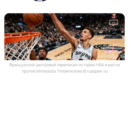
Французский центровой переписал историю НБА в матче
против Minnesota Timberwolves © russpain.ru