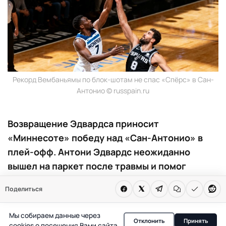
Рекорд Вембаньямы по блок-шотам не спас «Спёрс» в Сан-
Антонио © russpain.ru
Возвращение Эдвардса приносит
«Миннесоте» победу над «Сан-Антонио» в
плей-офф. Антони Эдвардс неожиданно
вышел на паркет после травмы и помог
«Миннесоте» обыграть «Сан-Антонио» в
Поделиться
первом матче полуфинала Запада.
Вембаньяма установил рекорд по блокам, но
Мы собираем данные через
уступил.
Отклонить
Принять
cookies о посещения Вами сайта