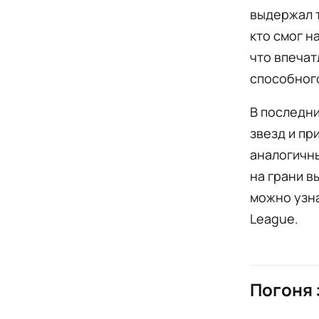
выдержал т
кто смог н
что впечат
способного
В последн
звезд и пр
аналогичны
на грани в
можно узна
League.
Погоня 