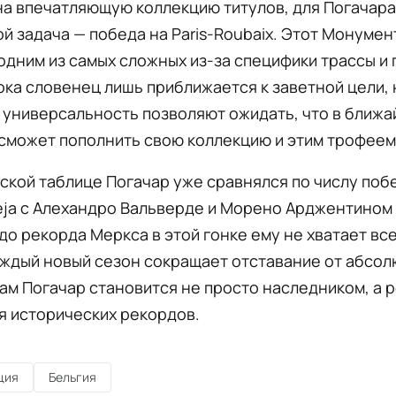
а впечатляющую коллекцию титулов, для Погачара
 задача — победа на Paris-Roubaix. Этот Монумен
одним из самых сложных из-за специфики трассы и
ока словенец лишь приближается к заветной цели, 
 универсальность позволяют ожидать, что в ближ
сможет пополнить свою коллекцию и этим трофеем
ской таблице Погачар уже сравнялся по числу побед
eja с Алехандро Вальверде и Морено Арджентином
 до рекорда Меркса в этой гонке ему не хватает вс
аждый новый сезон сокращает отставание от абсо
сам Погачар становится не просто наследником, а 
я исторических рекордов.
ция
Бельгия