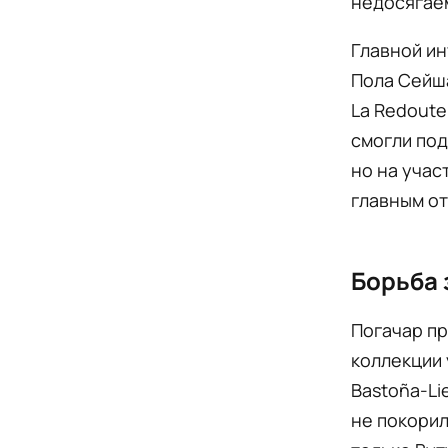
недосягае
Главной ин
Пола Сейш
La Redoute
смогли по
но на учас
главным от
Борьба 
Погачар пр
коллекции 
Bastoña-Li
не покорил