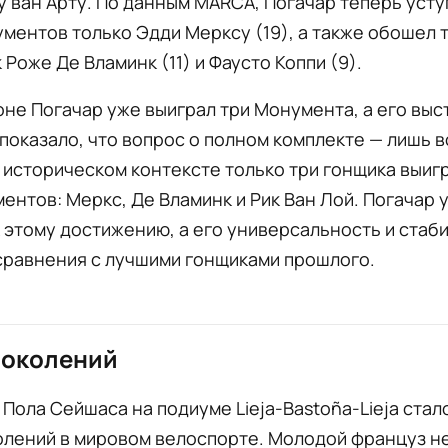
у ван Арту. По данным MARCA, Погачар теперь усту
ментов только Эдди Мерксу (19), а также обошел 
к Роже Де Вламинк (11) и Фаусто Коппи (9).
оне Погачар уже выиграл три Монумента, а его вы
 показало, что вопрос о полном комплекте — лишь 
 историческом контексте только три гонщика выиг
ентов: Меркс, Де Вламинк и Рик Ван Лой. Погачар
 этому достижению, а его универсальность и стаб
сравнения с лучшими гонщиками прошлого.
поколений
Пола Сейшаса на подиуме Lieja-Bastoña-Lieja ста
олений в мировом велоспорте. Молодой француз не