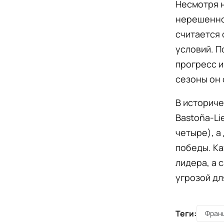
Несмотря н
нерешенной
считается 
условий. П
прогресс и
сезоны он 
В историче
Bastoña-Li
четыре), а
победы. К
лидера, а 
угрозой дл
Теги:
Фран