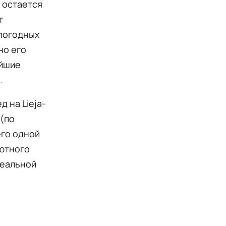
 остается
т
 погодных
но его
айшие
.
 на Lieja-
 (по
его одной
лютного
реальной