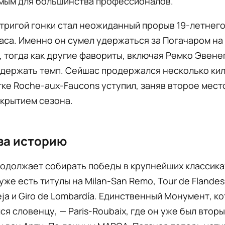
мым для большинства профессионалов.
тригой гонки стал неожиданный прорыв 19-летнег
аса. Именно он сумел удержаться за Погачаром на
, тогда как другие фавориты, включая Ремко Эвене
ддержать темп. Сейшас продержался несколько ки
тке Roche-aux-Faucons уступил, заняв второе место
крытием сезона.
за историю
одолжает собирать победы в крупнейших классиках
уже есть титулы на Milan-San Remo, Tour de Flandes,
eja и Giro de Lombardía. Единственный Монумент, к
ся словенцу, — Paris-Roubaix, где он уже был вторы