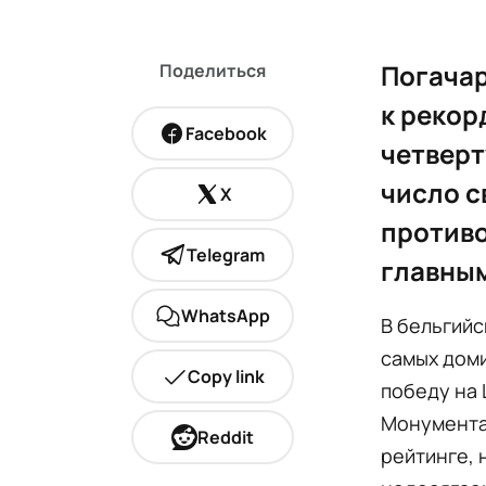
Погачар
Поделиться
к рекор
Facebook
четверт
число с
X
противо
Telegram
главным
WhatsApp
В бельгийс
самых дом
Copy link
победу на 
Монументах
Reddit
рейтинге, 