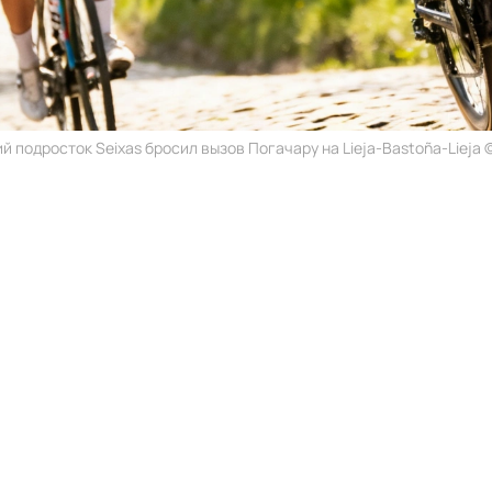
 подросток Seixas бросил вызов Погачару на Lieja-Bastoña-Lieja ©