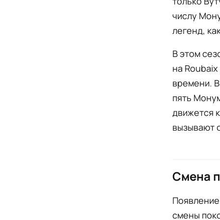
только Вут
числу Мону
легенд, ка
В этом сез
на Roubaix
времени. В
пять Монум
движется к
вызывают 
Смена 
Появление 
смены пок