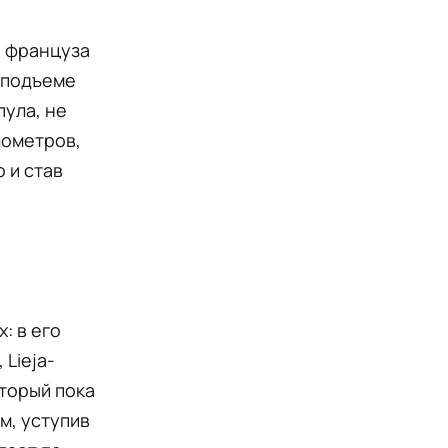
о француза
 подъеме
пула, не
лометров,
 и став
: в его
 Lieja-
оторый пока
м, уступив