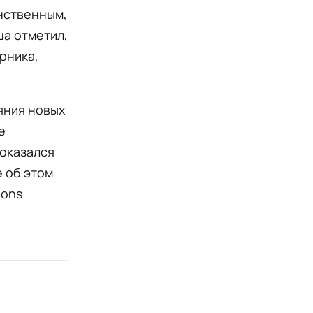
инственным,
ша отметил,
рника,
яния новых
е
 оказался
е об этом
ions