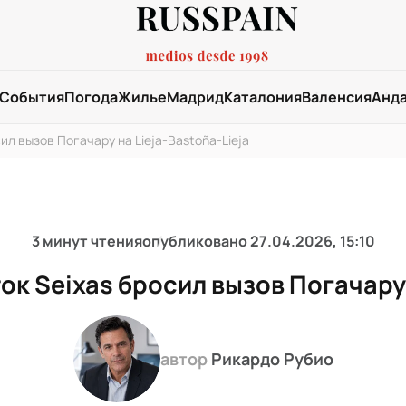
События
Погода
Жилье
Мадрид
Каталония
Валенсия
Анд
л вызов Погачару на Lieja-Bastoña-Lieja
3 минут чтения
опубликовано
27.04.2026, 15:10
к Seixas бросил вызов Погачару н
автор
Рикардо Рубио