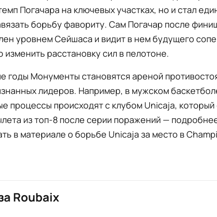
емп Погачара на ключевых участках, но и стал ед
авязать борьбу фавориту. Сам Погачар после фини
лен уровнем Сейшаса и видит в нем будущего сопе
 изменить расстановку сил в пелотоне.
ие годы Монументы становятся ареной противосто
изнанных лидеров. Например, в мужском баскетбол
е процессы происходят с клубом Unicaja, который
ылета из топ-8 после серии поражений — подробне
ть в материале о борьбе Unicaja за место в Champ
за Roubaix