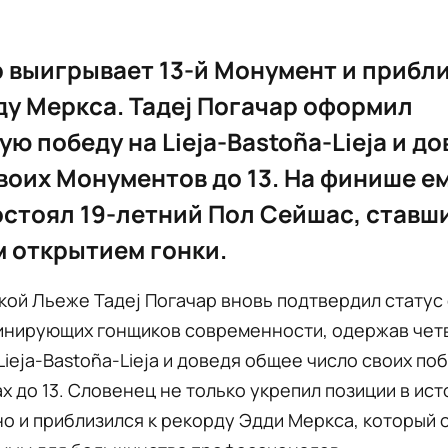
 выигрывает 13-й Монумент и прибл
ду Меркса. Тадеј Погачар оформил
ую победу на Lieja-Bastoña-Lieja и до
воих Монументов до 13. На финише е
стоял 19-летний Пол Сейшас, ставш
 открытием гонки.
кой Льеже Тадеј Погачар вновь подтвердил статус
инирующих гонщиков современности, одержав чет
Lieja-Bastoña-Lieja и доведя общее число своих поб
 до 13. Словенец не только укрепил позиции в ис
но и приблизился к рекорду Эдди Меркса, который 