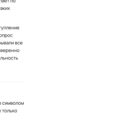
пает по
таких
ступление
вопрос
рывали все
 уверенно
ильность
ло символом
 только