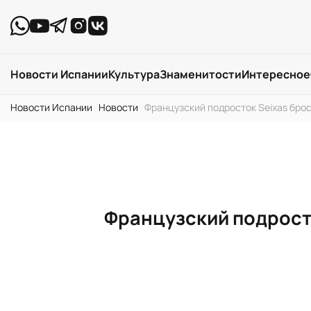
Новости Испании
Культура
Знаменитости
Интересное
Новости Испании
›
Новости
›
Французский подросток Seixas броси
Французский подросто