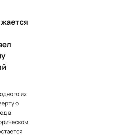
ижается
вел
му
ий
 одного из
вертую
ед в
торическом
остается