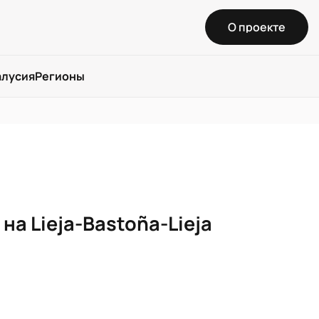
О проекте
алусия
Регионы
а Lieja-Bastoña-Lieja