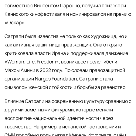
совместно с Винсентом Паронно, получил приз жюри
Каннского кинофестиваля и номинировался на премию
«Оскар».
Сатрапи была известна не только как художница, но и
как активная защитница прав женщин. Она открыто
критиковала власти Ирана и поддерживала движение
«Woman, Life, Freedom», возникшее после гибели
Махсы Амини в 2022 году. По словам правозащитной
организации Narges Foundation, Сатрапи стала
символом женской стойкости и борьбы за равенство.
Влияние Сатрапи на современную культуру сравнимо с
другими заметными фигурами, которые меняли
восприятие национальной идентичности через
творчество. Например, в испанской гастрономии и
СМИ подобную роль сыграл Микель Итурриага, о чём