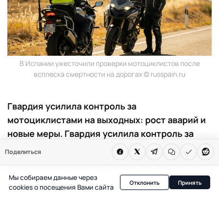
В Испании ужесточили проверки мотоциклистов после
всплеска смертности на дорогах © russpain.ru
Гвардия усилила контроль за
мотоциклистами на выходных: рост аварий и
новые меры. Гвардия усилила контроль за
мотоциклистами на выходных из-за роста
Поделиться
числа аварий. Новые меры затрагивают
межгородские трассы и вводят скрытый
Мы собираем данные через
Отклонить
Принять
надзор. Власти подчеркивают важность
cookies о посещения Вами сайта
соблюдения правил и использования
защитной экипировки.