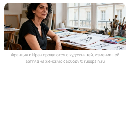
Франция и Иран прощаются с художницей, изменившей
взгляд на женскую свободу © russpain.ru