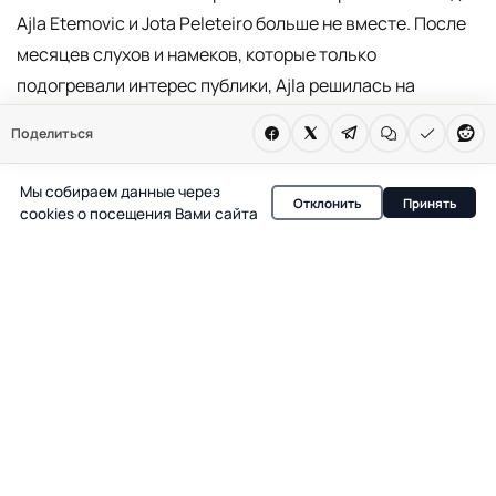
Ajla Etemovic и Jota Peleteiro больше не вместе. После
месяцев слухов и намеков, которые только
подогревали интерес публики, Ajla решилась на
откровенность и подтвердила развод с бывшим
Поделиться
футболистом. Ее короткое, но емкое сообщение в
соцсетях стало финальной точкой в истории, которую
Мы собираем данные через
Отклонить
Принять
обсуждали не только поклонники пары, но и ведущие
cookies о посещения Вами сайта
шоу-бизнесовые издания страны.
Сигналы разрыва
Первые признаки охлаждения между Ajla и Jota
появились еще несколько месяцев назад. Пара
перестала появляться вместе на фото, исчезли
совместные публикации, а в социальных сетях Ajla