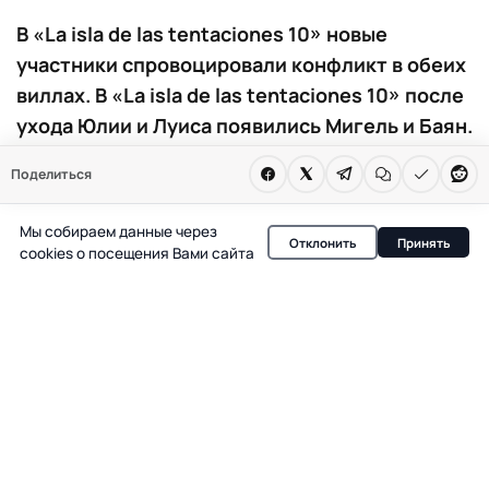
В «La isla de las tentaciones 10» новые
участники спровоцировали конфликт в обеих
виллах. В «La isla de las tentaciones 10» после
ухода Юлии и Луиса появились Мигель и Баян.
Их появление сразу обострило отношения в
Поделиться
обеих виллах. Участники не скрывают
недовольства и вспоминают старые
Мы собираем данные через
Отклонить
Принять
конфликты.
cookies о посещения Вами сайта
В «La isla de las tentaciones 10» на фоне ухода Юлии и
Луиса сразу после финальной конфронтационной
церемонии, в проекте появились новые участники —
Мигель и Баян. Их совместное появление стало
неожиданным поворотом для обеих вилл и быстро
привело к напряжённой атмосфере среди остальных
участников.