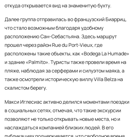
откуда открывается вид на знаменитую бухту.
Далее группа отправилась во французский Биарриц,
что стало возможным благодаря удобному
расположению Сан-Себастьяна. Здесь маршрут
прошел через район Rue du Port-Vieux, где
расположены такие объекты, как «Bodega La Humade»
и здание «Palmito». Туристы также провели время на
пляже, наблюдая за серферами и силуэтом маяка, а
также осмотрели историческую виллу Villa Belza на
скалистом берегу.
Макси Иглесиас активно делился моментами поездки
в социальных сетях, отмечая, что такие экскурсии
позволяют не только открывать новые места, но и
наслаждаться компанией близких людей. В его
публикациях подчеркивается, что свободное время