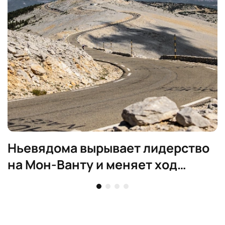
Ньевядома вырывает лидерство
на Мон-Ванту и меняет ход
женского Тур де Франс