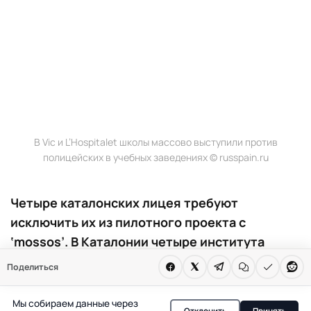
В Vic и L’Hospitalet школы массово выступили против
полицейских в учебных заведениях © russpain.ru
Четыре каталонских лицея требуют
исключить их из пилотного проекта с
‘mossos’. В Каталонии четыре института
официально отказались участвовать в
Поделиться
проекте по размещению ‘mossos’ в школах.
Учителя считают меру навязанной и требуют
Мы собираем данные через
Отклонить
Принять