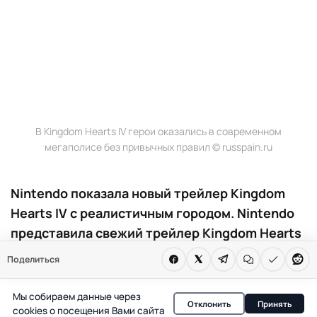
В Kingdom Hearts IV герои оказались в современном
мегаполисе без привычных правил © russpain.ru
Nintendo показала новый трейлер Kingdom
Hearts IV с реалистичным городом. Nintendo
представила свежий трейлер Kingdom Hearts
IV. Игра сменила привычную стилистику на
Поделиться
реалистичный городской пейзаж. Дата
выхода не объявлена, но релиз состоится на
Мы собираем данные через
Отклонить
Принять
Switch 2.
cookies о посещения Вами сайта