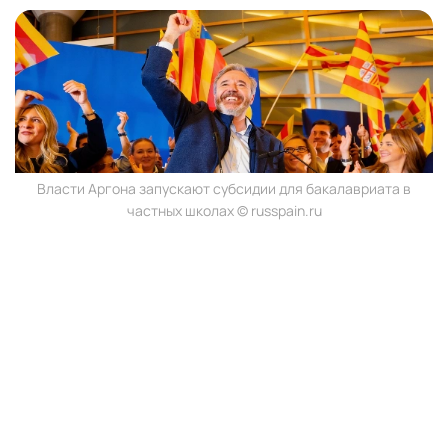
Власти Аргона запускают субсидии для бакалавриата в
частных школах © russpain.ru