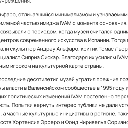
учреждения.
льфаро, отличавшийся минимализмом и узнаваемым
млемой частью имиджа IVAM с момента основания.
связывали с периодом, когда музей считался одним
ентров современного искусства в Испании. Тогда 
ли скульптор Андреу Альфаро, критик Томас Льор
циалист Сиприа Сискар. Благодаря их усилиям IVA
ным игроком на культурной карте страны.
последние десятилетия музей утратил прежние поз
ы власти в Валенсийском сообществе в 1995 году 
х политических изменений IVAM постепенно терял
ть. Попытки вернуть интерес публики не дали ус
, а частные культурные инициативы в регионе, таки
сств Хортенсия Эрреро и Фонд Чиривелья Сориано