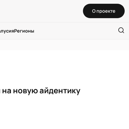
О проекте
алусия
Регионы
 на новую айдентику