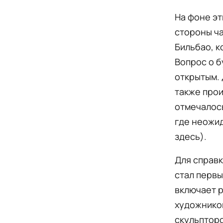
На фоне эт
стороны ча
Бильбао, к
Вопрос о б
открытым. 
также про
отмечалось
где неожи
здесь).
Для справки
стал первы
включает р
художников
скульпторо