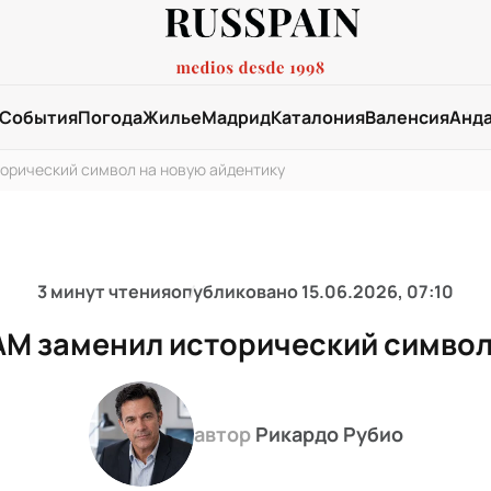
События
Погода
Жилье
Мадрид
Каталония
Валенсия
Анд
торический символ на новую айдентику
3 минут чтения
опубликовано
15.06.2026, 07:10
VAM заменил исторический символ
автор
Рикардо Рубио