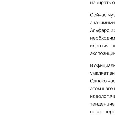
набирать 
Сейчас муз
значимыми 
Альфаро и 
необходим
идентичнос
экспозиции
В официаль
умаляет зн
Однако ча
этом шаге 
идеологич
тенденцией
после пере