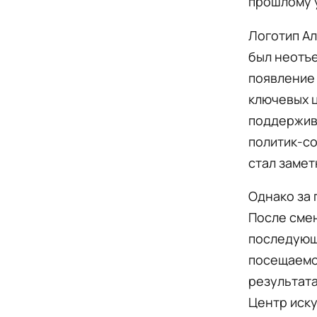
прошлому 
Логотип А
был неотъе
появление 
ключевых ц
поддержива
политик-со
стал замет
Однако за 
После смен
последующи
посещаемос
результата
Центр иску