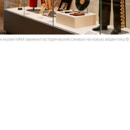
и музей IVAM заменил исторический символ на новую айдентику © r