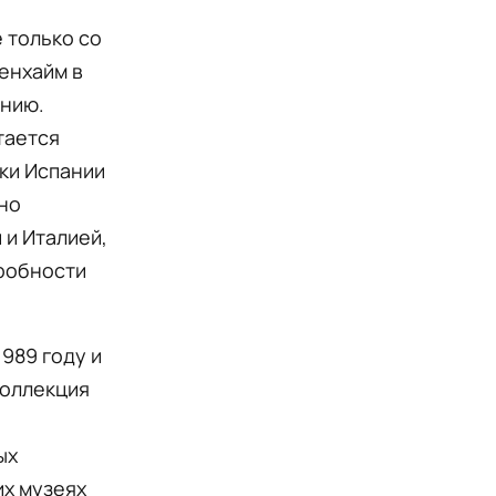
 только со
генхайм в
янию.
тается
ики Испании
но
 и Италией,
робности
1989 году и
коллекция
ых
их музеях