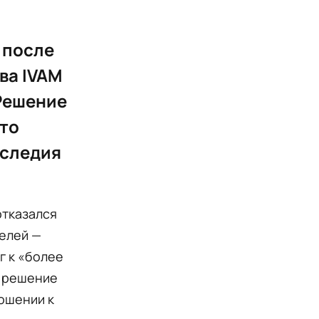
 после
ва IVAM
 Решение
Это
аследия
отказался
телей —
г к «более
о решение
ошении к