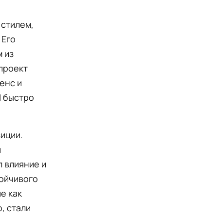
 стилем,
 Его
 из
проект
енс и
M быстро
иции.
и
 влияние и
тойчивого
е как
, стали