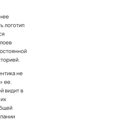
енее
ь логотип
ся
слоев
постоянной
сторией.
ентика не
» ее.
й видит в
 их
общей
спании