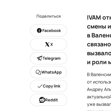
IVAM от
Поделиться
смены и
Facebook
в Вален
связано
X
вызвало
Telegram
и роли 
WhatsApp
В Валенсии
от использ
Copy link
Андреу Аль
актуальной
Reddit
уже вызвал