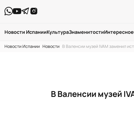
Новости Испании
Культура
Знаменитости
Интересное
Новости Испании
›
Новости
›
В Валенсии музей IVAM заменил ис
В Валенсии музей I