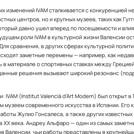
их изменений IVAM сталкивается с конкуренцией не
стных центров, но и крупных музеев, таких как Гуг
оторый давно ушел вперед по посещаемости и вли
удущем роли IVAM в культурной жизни Валенсии ос
Для сравнения, в других сферах культурной полит
исходят заметные перемены — например, как недав
 в материале о спортивных ставках между Грецией
данные решения вызывают широкий резонанс (под
: IVAM (Institut Valencià d'Art Modern) был открыт в 
м музеем современного искусства в Испании. Его 
аботы Жулио Гонсалеса, а также других известных
 XX века. Андреу Альфаро — один из самых заметн
в Валенсии, чьи работы представлены в крупнейш