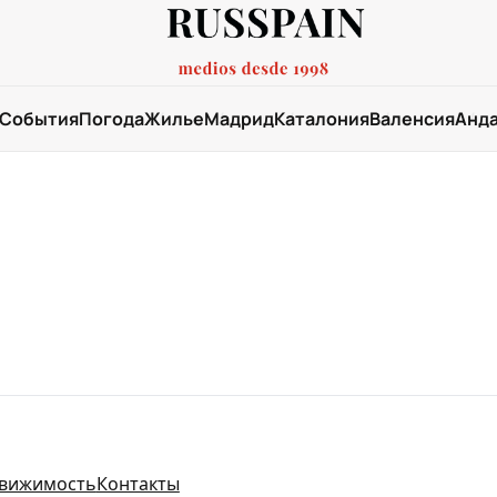
События
Погода
Жилье
Мадрид
Каталония
Валенсия
Анд
вижимость
Контакты