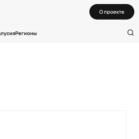
О проекте
алусия
Регионы