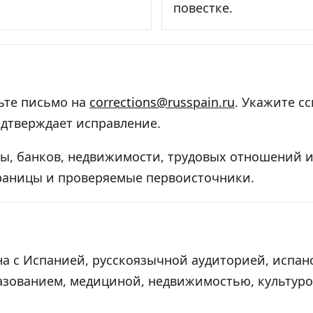
повестке.
ьте письмо на
corrections@russpain.ru
. Укажите с
дтверждает исправление.
ны, банков, недвижимости, трудовых отношений 
раницы и проверяемые первоисточники.
на с Испанией, русскоязычной аудиторией, испан
разованием, медициной, недвижимостью, культур