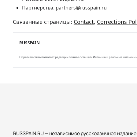
Партнёрства:
partners@russpain.ru
Связанные страницы:
Contact
,
Corrections Pol
RUSSPAIN
Обратная связь помогает редакции точнее освещать Испанию и реальные жизненны
RUSSPAIN.RU — независимое русскоязычное издание о