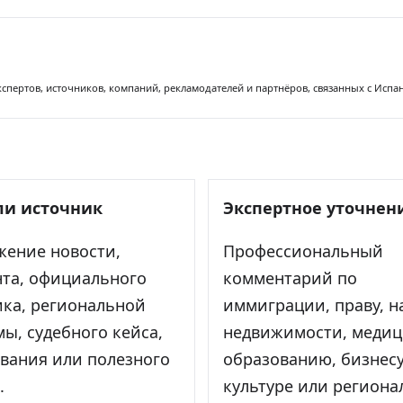
спертов, источников, компаний, рекламодателей и партнёров, связанных с Испа
ли источник
Экспертное уточнен
жение новости,
Профессиональный
нта, официального
комментарий по
ика, региональной
иммиграции, праву, н
ы, судебного кейса,
недвижимости, медиц
вания или полезного
образованию, бизнесу
.
культуре или региона