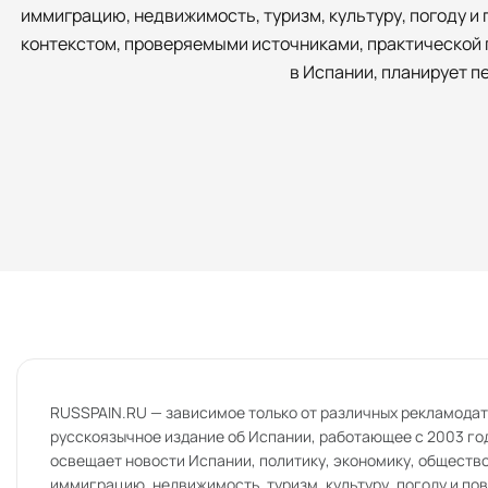
иммиграцию, недвижимость, туризм, культуру, погоду 
контекстом, проверяемыми источниками, практической п
в Испании, планирует п
RUSSPAIN.RU — зависимое только от различных рекламода
русскоязычное издание об Испании, работающее с 2003 го
освещает новости Испании, политику, экономику, общество
иммиграцию, недвижимость, туризм, культуру, погоду и п