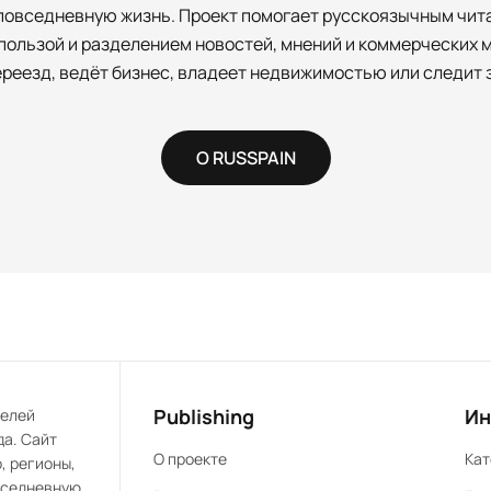
и повседневную жизнь. Проект помогает русскоязычным чит
ользой и разделением новостей, мнений и коммерческих м
ереезд, ведёт бизнес, владеет недвижимостью или следит з
О RUSSPAIN
Publishing
Ин
телей
да. Сайт
О проекте
Кат
, регионы,
овседневную