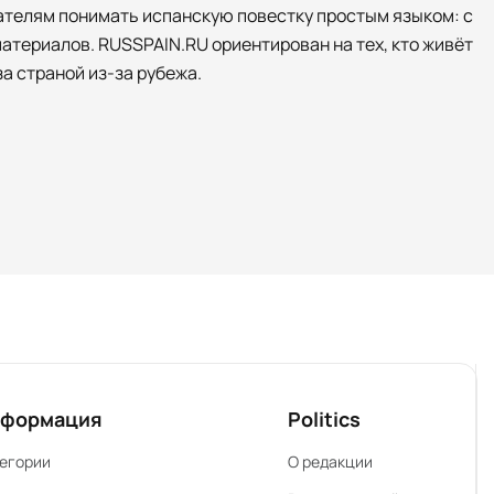
ателям понимать испанскую повестку простым языком: с
атериалов. RUSSPAIN.RU ориентирован на тех, кто живёт
а страной из-за рубежа.
формация
Politics
егории
О редакции